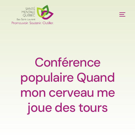
À propos
Services
Conférence
populaire Quand
Publications
mon cerveau me
Outils
joue des tours
Événements
Nous joindre