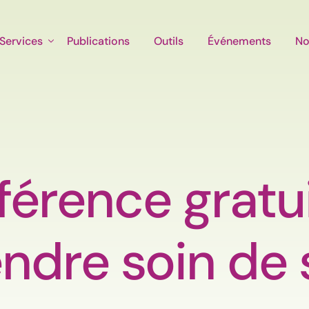
Services
Publications
Outils
Événements
No
érence gratu
ndre soin de