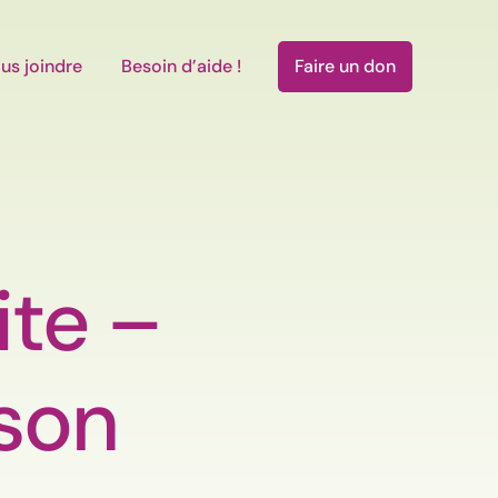
us joindre
Besoin d’aide !
Faire un don
ite –
 son