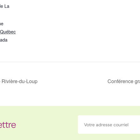
de La
ue
Québec
ada
 Rivière-du-Loup
Conférence gr
ettre