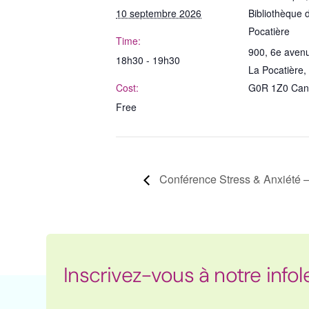
10 septembre 2026
Bibliothèque 
Pocatière
Time:
900, 6e aven
18h30 - 19h30
La Pocatière
,
Cost:
G0R 1Z0
Can
Free
Conférence Stress & Anxiété –
Inscrivez-vous à notre infol