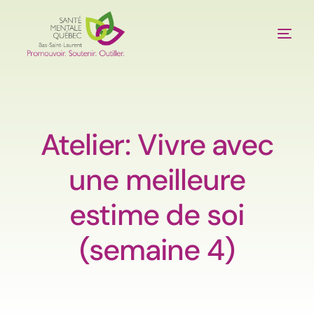
À propos
Services
Atelier: Vivre avec
une meilleure
Publications
estime de soi
Outils
(semaine 4)
Événements
Nous joindre