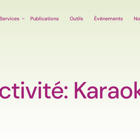
Services
Publications
Outils
Événements
No
ctivité: Karao