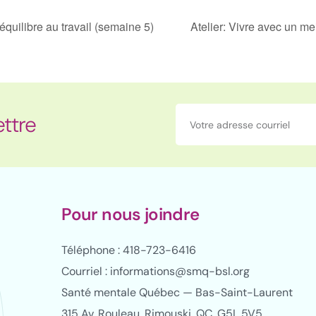
équilibre au travail (semaine 5)
Atelier: Vivre avec un me
ettre
Pour nous joindre
Téléphone : 418-723-6416
Courriel : informations@smq-bsl.org
Santé mentale Québec — Bas-Saint-Laurent
315 Av. Rouleau, Rimouski, QC, G5L 5V5