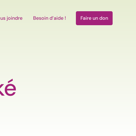
us joindre
Besoin d’aide !
Faire un don
ké