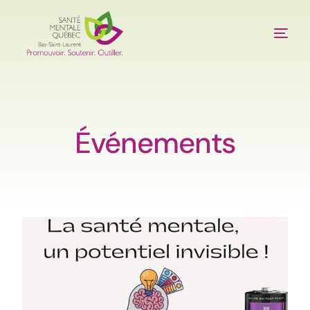
À propos
Services
Événements
Publications
Outils
Événements
Nous joindre